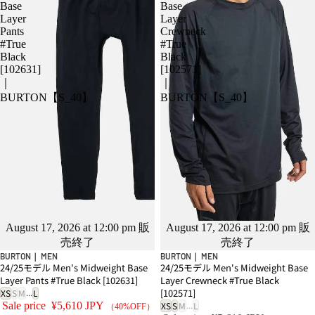
Base
Base
Layer
Layer
Pants
Crewneck
#True
#True
Black
Black
[102631]
[102571]
｜
｜
BURTON【S_40】
BURTON【S_40】
SALE
SALE
August 17, 2026 at 12:00 pm 販
August 17, 2026 at 12:00 pm 販
売終了
売終了
BURTON｜ MEN
BURTON｜ MEN
24/25モデル Men's Midweight Base
24/25モデル Men's Midweight Base
Layer Pants #True Black [102631]
Layer Crewneck #True Black
...
[102571]
XS
S
M
L
...
Sale price
¥5,610 JPY
XS
S
M
L
（40%OFF）