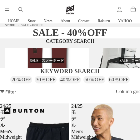
HOME
Store
News
About
Contact
Rakuten
YAHOO
STORE
SALE - 40%OFF
SALE - 40%OFF
CATEGORY SEARCH
SALE - スノーボード
SALE - ブーツ
SALE - スノーボード
SALE - ブ
KEYWORD SEARCH
20％OFF
30％OFF
40％OFF
50％OFF
60％OFF
Filter
Column gri
24/25
24/25
モ
モ
デ
デ
ル
ル
Men's
Men's
Midweight
Midweight